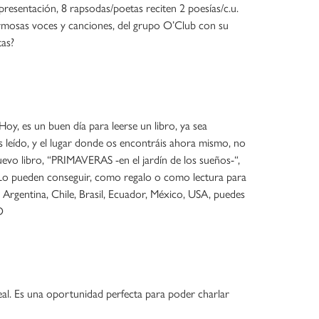
presentación, 8 rapsodas/poetas reciten 2 poesías/c.u.
ermosas voces y canciones, del grupo O’Club con su
tas?
oy, es un buen día para leerse un libro, ya sea
leído, y el lugar donde os encontráis ahora mismo, no
uevo libro, “PRIMAVERAS -en el jardín de los sueños-“,
l. Lo pueden conseguir, como regalo o como lectura para
e Argentina, Chile, Brasil, Ecuador, México, USA, puedes
O
-real. Es una oportunidad perfecta para poder charlar