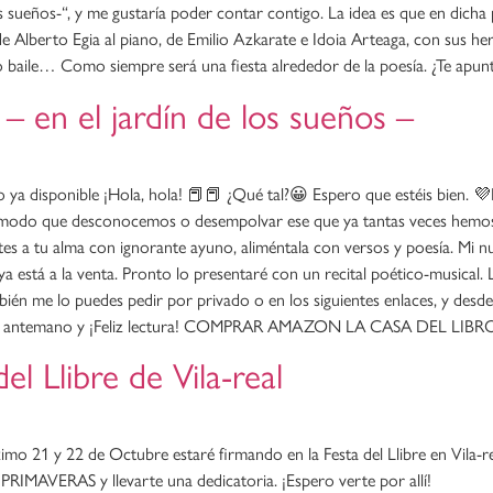
 sueños-“, y me gustaría poder contar contigo. La idea es que en dicha 
 Alberto Egia al piano, de Emilio Azkarate e Idoia Arteaga, con sus h
baile… Como siempre será una fiesta alrededor de la poesía. ¿Te apun
 en el jardín de los sueños –
ya disponible ¡Hola, hola! 📕📕 ¿Qué tal?😀 Espero que estéis bien. 💜H
ún modo que desconocemos o desempolvar ese que ya tantas veces hemos 
ates a tu alma con ignorante ayuno, aliméntala con versos y poesía. Mi n
, ya está a la venta. Pronto lo presentaré con un recital poético-musica
ambién me lo puedes pedir por privado o en los siguientes enlaces, y desd
cias de antemano y ¡Feliz lectura! COMPRAR AMAZON LA CASA DEL LIBR
el Llibre de Vila-real
róximo 21 y 22 de Octubre estaré firmando en la Festa del Llibre en Vila
 PRIMAVERAS y llevarte una dedicatoria. ¡Espero verte por allí!